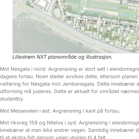
Lillestrøm NXT planområde og illustrasjon.
Mot Nesgata i nord: Avgrensning er stort sett i eiendomsgr
dagens fortau. Noen steder avvikes dette, ettersom planen 
veiføring for Nesgata mot Jernbanegata. Dette innebærer a
utforming må justeres. Dette er aktuelt for området nærmes
studentby.
Mot Messeveien i øst: Avgrensning i kant på fortau.
Mot riksveg 159 og Nitelva i syd: Avgrensning i eiendomsg
innebærer at man ikke endrer vegen. Samtidig innebærer det
til et ekstra felt dersom veien utvides til 4 felt.