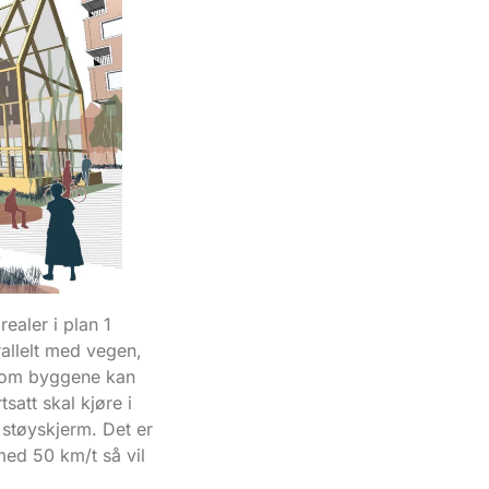
ealer i plan 1
rallelt med vegen,
lom byggene kan
satt skal kjøre i
støyskjerm. Det er
 med 50 km/t så vil