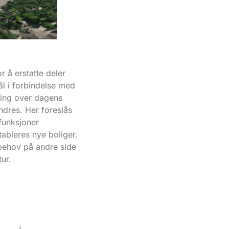
 å erstatte deler
ål i forbindelse med
ring over dagens
res. Her foreslås
funksjoner
ableres nye boliger.
behov på andre side
tur.