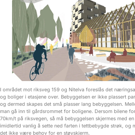
I området mot riksveg 159 og Nitelva foreslås det næringsar
og boliger i etasjene over. Bebyggelsen er ikke plassert pa
og dermed skapes det små plasser lang bebyggelsen. Mel
man gå inn til gårdsrommet for boligene. Dersom bilene fort
70km/t på riksvegen, så må bebyggelsen skjermes med en 
imidlertid vanlig å sette ned farten i tettbebygde strøk, og
det ikke være behov for en støyskjerm.